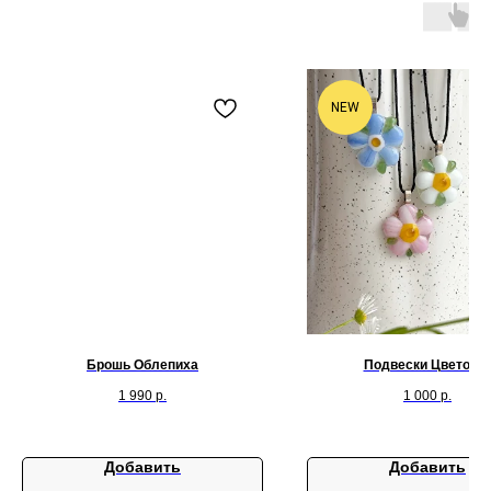
NEW
Брошь Облепиха
Подвески Цветочк
1 990
р.
1 000
р.
Добавить
Добавить