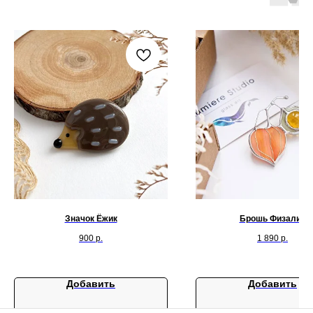
Значок Ёжик
Брошь Физалис
900
р.
1 890
р.
Добавить
Добавить