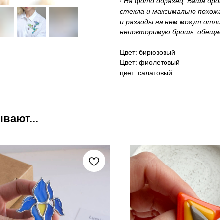
! На фото образец. Ваша бро
стекла и максимально похожа
и разводы на нем могут отли
неповторимую брошь, обеща
Цвет: бирюзовый
Цвет: фиолетовый
цвет: салатовый
вают...